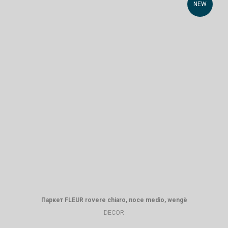
NEW
Паркет FLEUR rovere chiaro, noce medio, wengè
DECOR