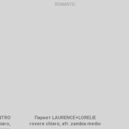
ROMANTIC
NTRO
Паркет LAURENCE+LORELIE
iaro,
rovere chiaro, afr. zambia medio