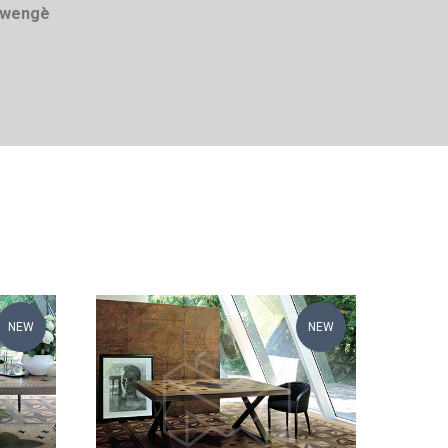
, wengè
NEW
NEW