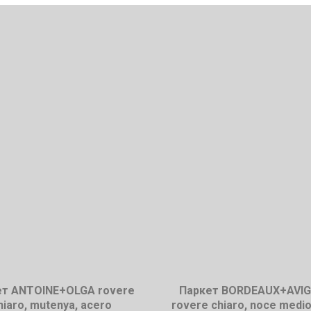
ет ANTOINE+OLGA rovere
Паркет BORDEAUX+AVI
hiaro, mutenya, acero
rovere chiaro, noce medio