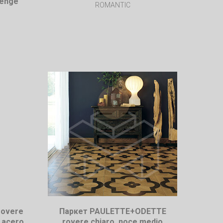
wenge
ROMANTIC
rovere
Паркет PAULETTE+ODETTE
, acero
rovere chiaro, noce medio