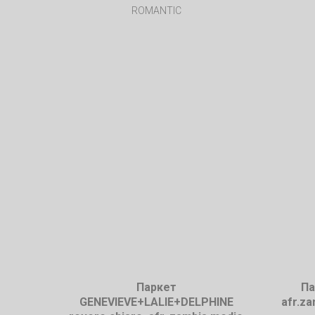
ROMANTIC
Паркет
Па
GENEVIEVE+LALIE+DELPHINE
afr.za