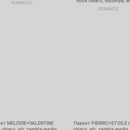
noce chiaro, mutenya, 
ROMANTIC
ROMANTIC
ет MELODIE+VALENTINE
Паркет PIERRIC+ETOILE 
 chiaro, afr. zambia medio,
chiaro, afr. zambia medio