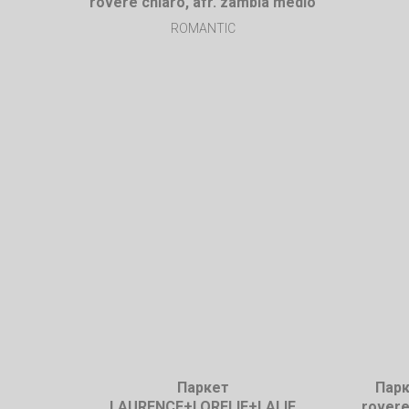
rovere chiaro, afr. zambia medio
ROMANTIC
Паркет
Парк
LAURENCE+LORELIE+LALIE
rovere