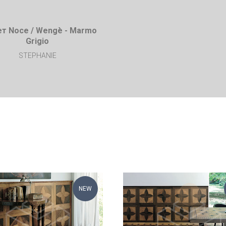
т Noce / Wengè - Marmo
Grigio
STEPHANIE
NEW