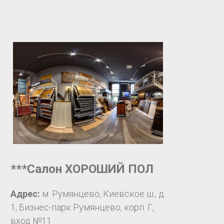
***Салон ХОРОШИЙ ПОЛ
Адрес:
м. Румянцево, Киевское ш., д.
1, Бизнес-парк Румянцево, корп. Г,
вход №11