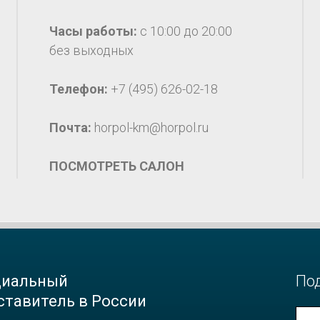
Часы работы:
с 10:00 до 20:00
без выходных
Телефон:
+7 (495) 626-02-18
Почта:
horpol-km@horpol.ru
ПОСМОТРЕТЬ САЛОН
иальный
По
ставитель в России